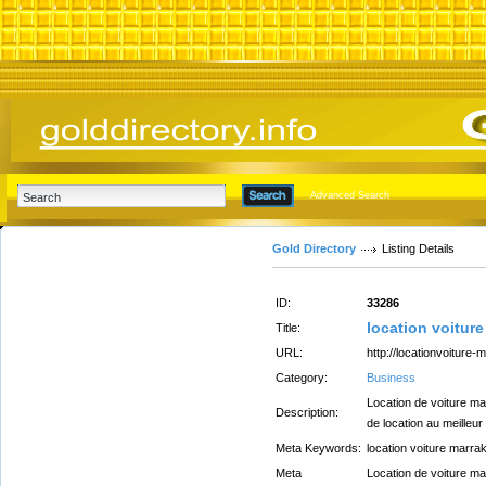
Advanced Search
Gold Directory
Listing Details
ID:
33286
location voitur
Title:
URL:
http://locationvoiture-
Category:
Business
Location de voiture m
Description:
de location au meilleur 
Meta Keywords:
location voiture marra
Meta
Location de voiture m